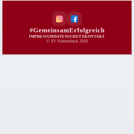
#GemeinsamErfolgreich
IMPRESSUM
DATENSCHUTZ
KONTAKT
© SV Schermbeck 2020