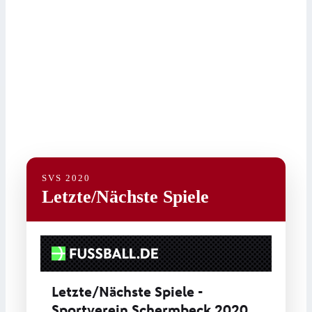
Uhr IM ABRAHAMSHAUS – JETZT
SCHNELL ANMELDEN:https://login.vr-
ticket.de/vb-schermbeck/businessclub1-24/
INJOY verlängert als Hauptsponsor beim
SVS!
SVS 2020
Letzte/Nächste Spiele