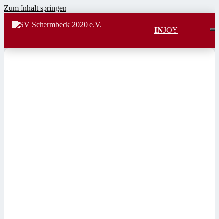
Zum Inhalt springen
IN
JOY
Entscheiden unter Druck! Deniz Aytekin
beim SVS 2020 Business-Coffee
Schalke04-Vorstand, Frank Baumann beim
Business-Frühstück des SV Schermbeck
2020 am 22. April 2026 Start: 09.30 Uhr
Einladung zur Mitgliederversammlung am
24.04.2026 – Start: 19:12 Uhr in der INJOY
Sportsbar
Fußball-Ostercamp in Schermbeck bringt