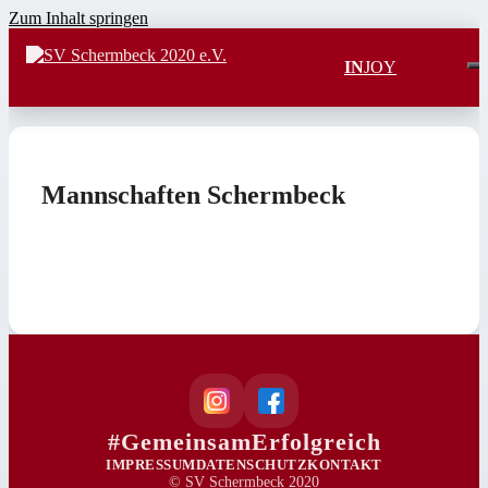
Zum Inhalt springen
IN
JOY
Mannschaften Schermbeck
#GemeinsamErfolgreich
IMPRESSUM
DATENSCHUTZ
KONTAKT
© SV Schermbeck 2020